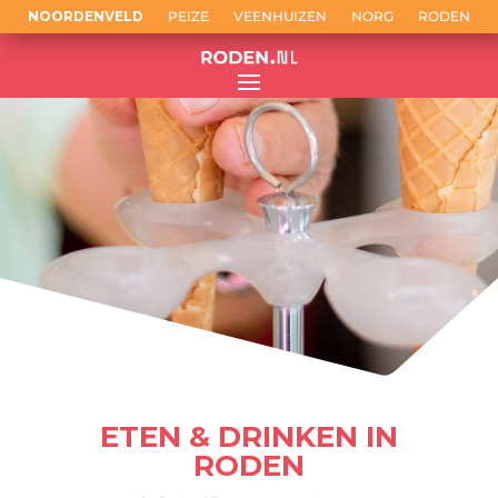
NOORDENVELD
PEIZE
VEENHUIZEN
NORG
RODEN
ETEN & DRINKEN IN
RODEN