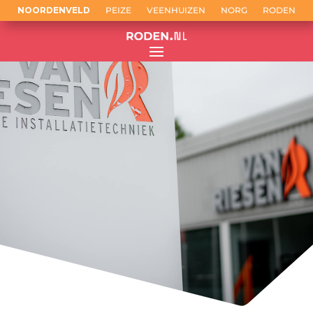
NOORDENVELD
PEIZE
VEENHUIZEN
NORG
RODEN