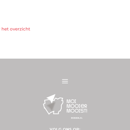
 het overzicht
VOLG ONS OP: