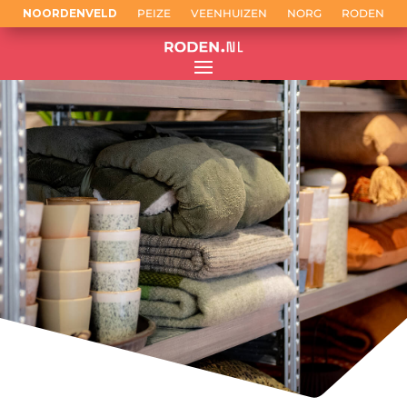
NOORDENVELD
PEIZE
VEENHUIZEN
NORG
RODEN