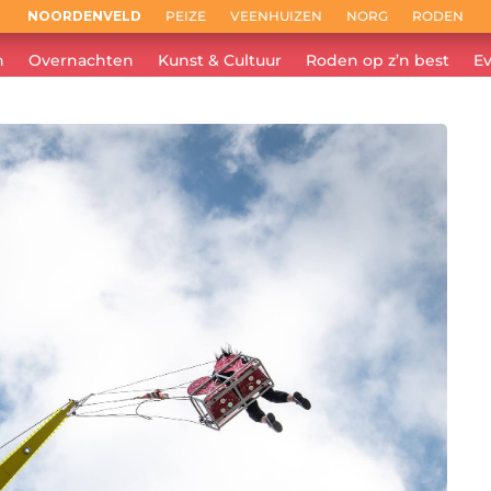
NOORDENVELD
PEIZE
VEENHUIZEN
NORG
RODEN
n
Overnachten
Kunst & Cultuur
Roden op z’n best
E