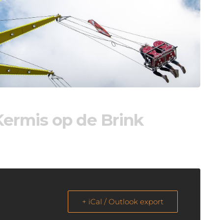
Kermis op de Brink
+ iCal / Outlook export