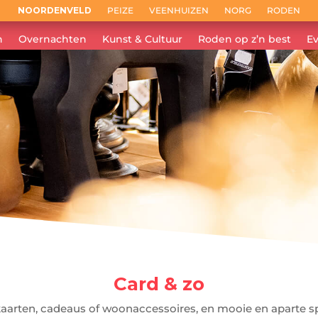
NOORDENVELD
PEIZE
VEENHUIZEN
NORG
RODEN
n
Overnachten
Kunst & Cultuur
Roden op z’n best
E
Card & zo
arten, cadeaus of woonaccessoires, en mooie en aparte spu