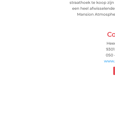
straathoek te koop zijn
een heel afwisselende
Mansion Atmosphere
Co
Heer
930
050 
www.