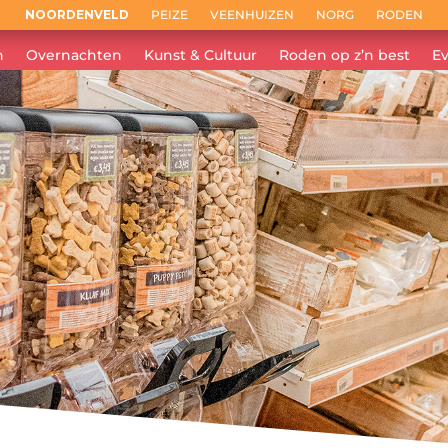
NOORDENVELD
PEIZE
VEENHUIZEN
NORG
RODEN
n
Overnachten
Kunst & Cultuur
Roden op z’n best
E