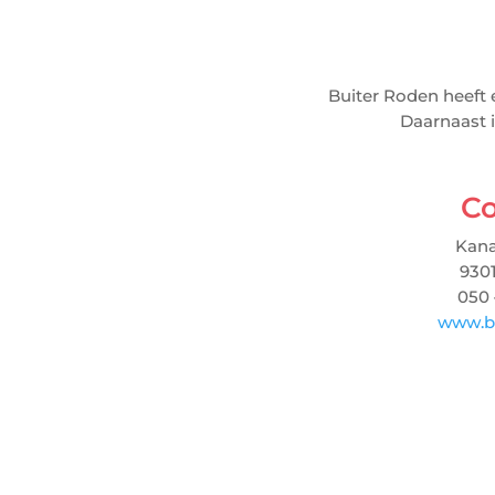
Buiter Roden heeft 
Daarnaast 
Co
Kana
930
050 
www.bu