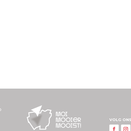
D
VOLG ONS