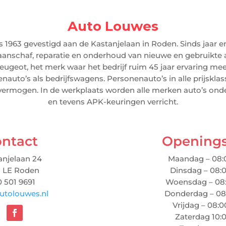
Auto Louwes
 1963 gevestigd aan de Kastanjelaan in Roden. Sinds jaar e
aanschaf, reparatie en onderhoud van nieuwe en gebruikte a
Peugeot, het merk waar het bedrijf ruim 45 jaar ervaring me
auto’s als bedrijfswagens. Personenauto’s in alle prijskla
advermogen. In de werkplaats worden alle merken auto’s on
en tevens APK-keuringen verricht.
ntact
Openings
anjelaan 24
Maandag – 08:0
1 LE Roden
Dinsdag – 08:0
 501 9691
Woensdag – 08:
utolouwes.nl
Donderdag – 08:
Vrijdag – 08:0
Zaterdag 10: