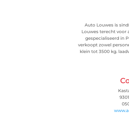
Auto Louwes is sinds
Louwes terecht voor 
gespecialiseerd in 
verkoopt zowel personen
klein tot 3500 kg. la
Co
Kast
930
050
www.a