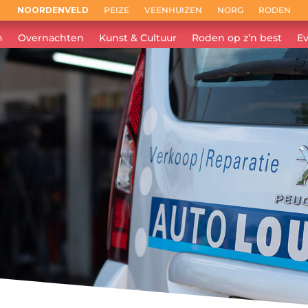
NOORDENVELD
PEIZE
VEENHUIZEN
NORG
RODEN
n
Overnachten
Kunst & Cultuur
Roden op z’n best
E